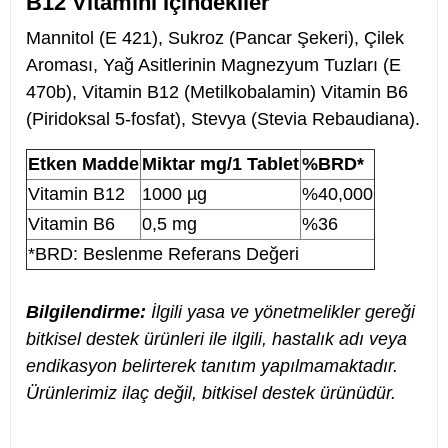
B12 Vitamini İçindekiler
Mannitol (E 421), Sukroz (Pancar Şekeri), Çilek
Aroması, Yağ Asitlerinin Magnezyum Tuzları (E
470b), Vitamin B12 (Metilkobalamin) Vitamin B6
(Piridoksal 5-fosfat), Stevya (Stevia Rebaudiana).
Etken Madde
Miktar mg/1 Tablet
%BRD*
Vitamin B12
1000 µg
%40,000
Vitamin B6
0,5 mg
%36
*BRD: Beslenme Referans Değeri
Bilgilendirme:
İlgili yasa ve yönetmelikler gereği
bitkisel destek ürünleri ile ilgili, hastalık adı veya
endikasyon belirterek tanıtım yapılmamaktadır.
Ürünlerimiz ilaç değil, bitkisel destek ürünüdür.