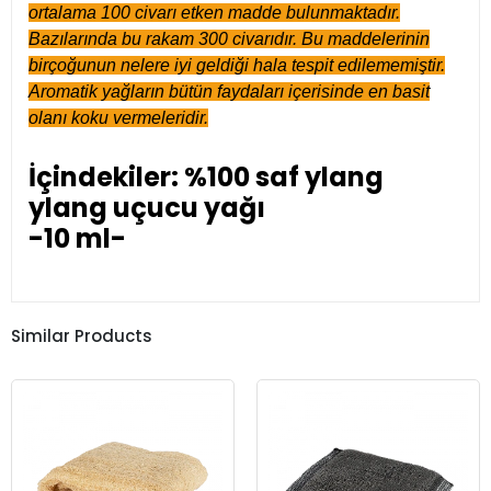
ortalama 100 civarı etken madde bulunmaktadır.
Bazılarında bu rakam 300 civarıdır. Bu maddelerinin
birçoğunun nelere iyi geldiği hala tespit edilememiştir.
Aromatik yağların bütün faydaları içerisinde en basit
olanı koku vermeleridir.
İçindekiler: %100 saf ylang
ylang uçucu yağı
-10 ml-
Similar Products