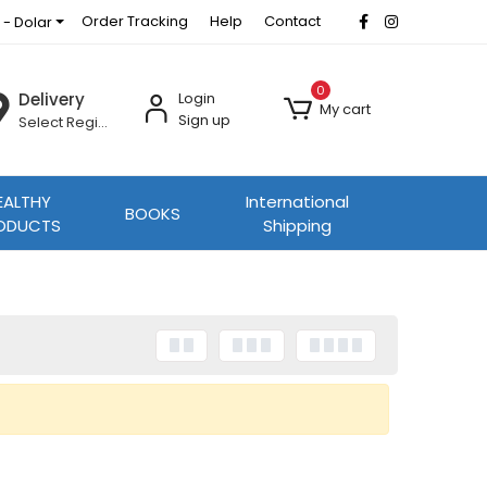
Order Tracking
Help
Contact
 - Dolar
0
Delivery
Login
My cart
Sign up
Select Region
EALTHY
International
BOOKS
ODUCTS
Shipping