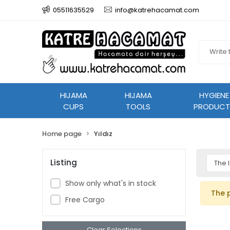
05511635529
info@katrehacamat.com
HIJAMA
HIJAMA
HYGIENE
CUPS
TOOLS
PRODUCT
Home page
Yıldız
Listing
Show only what's in stock
The 
Free Cargo
Clear Selections