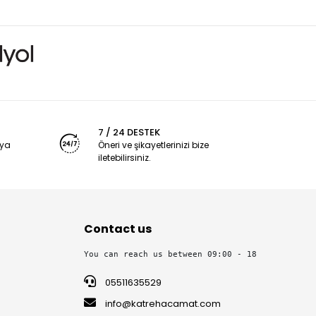
7 / 24 DESTEK
nya
Öneri ve şikayetlerinizi bize
iletebilirsiniz.
Contact us
You can reach us between 09:00 - 18:30 on week
05511635529
info@katrehacamat.com