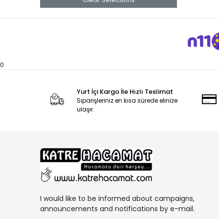
0
Yurt İçi Kargo İle Hızlı Teslimat
Siparişleriniz en kısa sürede elinize
ulaşır.
I would like to be informed about campaigns,
announcements and notifications by e-mail.