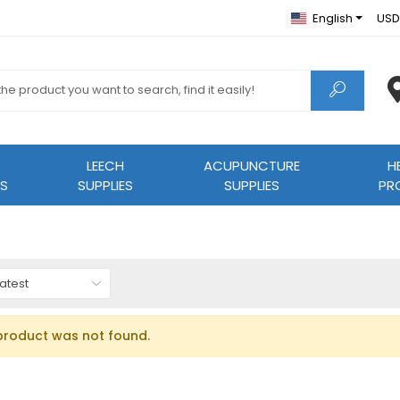
English
USD
LEECH
ACUPUNCTURE
H
S
SUPPLIES
SUPPLIES
PR
product was not found.