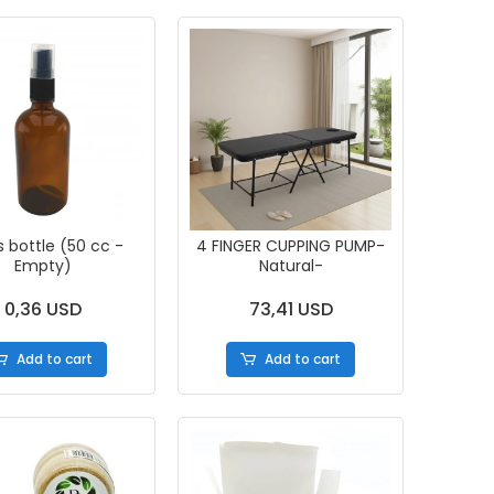
ıs bottle (50 cc -
4 FINGER CUPPING PUMP-
Empty)
Natural-
0,36 USD
73,41 USD
Add to cart
Add to cart