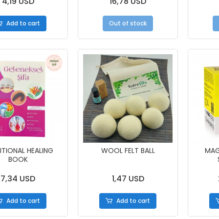
4,19 USD
16,78 USD
Add to cart
Out of stock
ITIONAL HEALING
WOOL FELT BALL
MAG
BOOK
7,34 USD
1,47 USD
Add to cart
Add to cart