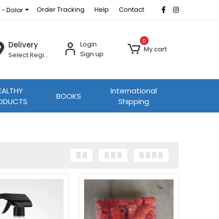
Order Tracking
Help
Contact
 - Dolar
0
Delivery
Login
My cart
Sign up
Select Region
EALTHY
International
BOOKS
ODUCTS
Shipping