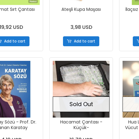
at Sırt Çantası
Ateşli Kupa Maşası
İlaçsı
19,92 USD
3,98 USD
Add to cart
Add to cart
Sold Out
y Sözü - Prof. Dr.
Hacamat Çantası -
Hua 
anan Karatay
Küçük-
Vücut 