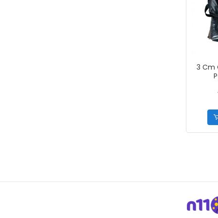
3 Cm 
P