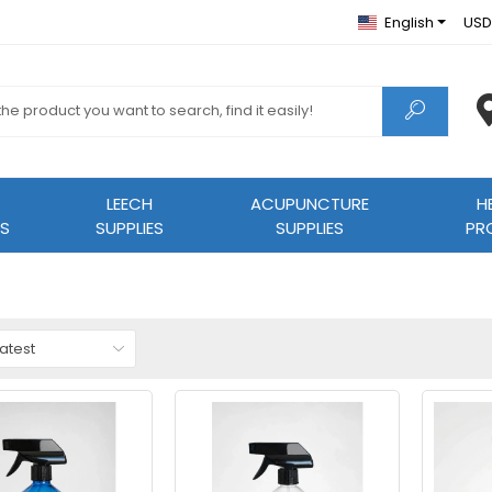
English
USD
LEECH
ACUPUNCTURE
H
S
SUPPLIES
SUPPLIES
PR