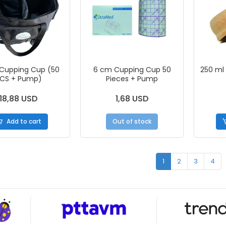
Cupping Cup (50
6 cm Cupping Cup 50
250 ml
CS + Pump)
Pieces + Pump
18,88 USD
1,68 USD
Add to cart
Out of stock
1
2
3
4