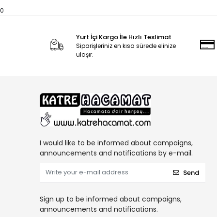
0
Yurt İçi Kargo İle Hızlı Teslimat
Siparişleriniz en kısa sürede elinize
ulaşır.
I would like to be informed about campaigns,
announcements and notifications by e-mail.
Send
Sign up to be informed about campaigns,
announcements and notifications.