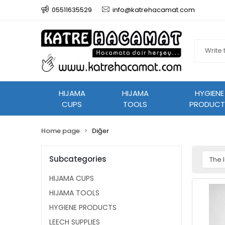
05511635529
info@katrehacamat.com
HIJAMA
HIJAMA
HYGIENE
CUPS
TOOLS
PRODUCT
Home page
Diğer
Subcategories
HIJAMA CUPS
HIJAMA TOOLS
HYGIENE PRODUCTS
LEECH SUPPLIES