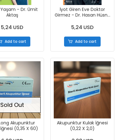
z Yaşam - Dr. Ümit
İyot Giren Eve Doktor
Aktaş
Girmez - Dr. Hasan Hüsnü
Eren
5,24 USD
5,24 USD
Add to cart
Add to cart
Sold Out
Long Akupunktur
Akupunktur Kulak İğnesi
İğnesi (0,35 X 60)
(0,22 X 2,0)