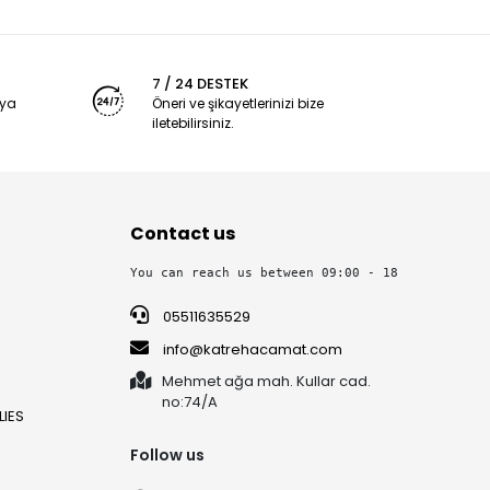
7 / 24 DESTEK
nya
Öneri ve şikayetlerinizi bize
iletebilirsiniz.
Contact us
You can reach us between 09:00 - 18:30 on week
05511635529
info@katrehacamat.com
Mehmet ağa mah. Kullar cad.
no:74/A
IES
Follow us