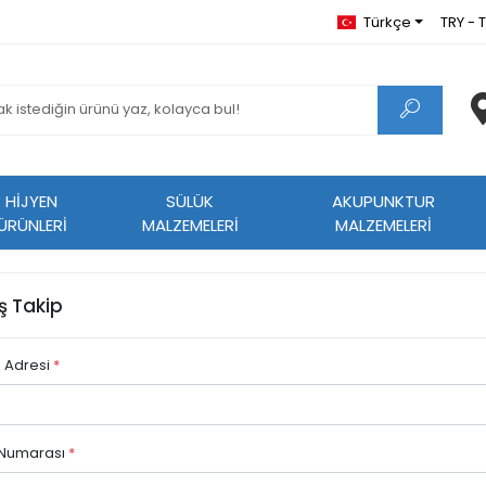
Türkçe
TRY - T
HİJYEN
SÜLÜK
AKUPUNKTUR
ÜRÜNLERİ
MALZEMELERİ
MALZEMELERİ
ş Takip
 Adresi
*
 Numarası
*