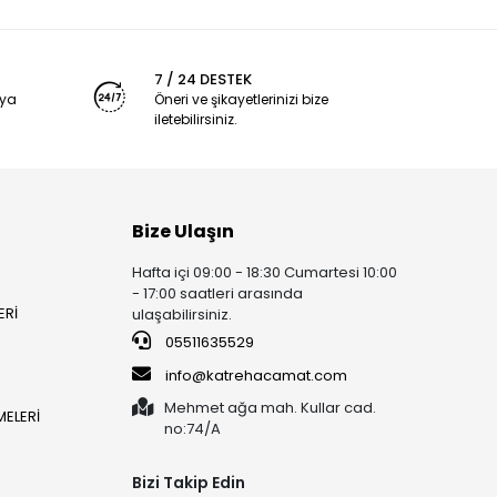
7 / 24 DESTEK
nya
Öneri ve şikayetlerinizi bize
iletebilirsiniz.
Bize Ulaşın
Hafta içi 09:00 - 18:30 Cumartesi 10:00
- 17:00 saatleri arasında
ERİ
ulaşabilirsiniz.
05511635529
info@katrehacamat.com
Mehmet ağa mah. Kullar cad.
ELERİ
no:74/A
Bizi Takip Edin