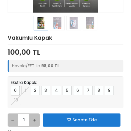
Vakumlu Kapak
100,00 TL
Havale/EFT ile
98,00 TL
Ekstra Kapak:
0
1
2
3
4
5
6
7
8
9
10
Sepete Ekle