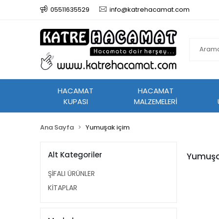
05511635529
info@katrehacamat.com
HACAMAT
HACAMAT
KUPASI
MALZEMELERİ
Ana Sayfa
Yumuşak içim
Alt Kategoriler
Yumuşa
ŞİFALI ÜRÜNLER
KİTAPLAR