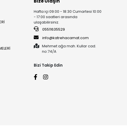
Bize Ulaşın
Hafta içi 09:00 - 18:30 Cumartesi 10:00
- 17:00 saatleri arasında
ERİ
ulaşabilirsiniz.
05511635529
info@katrehacamat.com
Mehmet ağa mah. Kullar cad.
ELERİ
no:74/A
Bizi Takip Edin