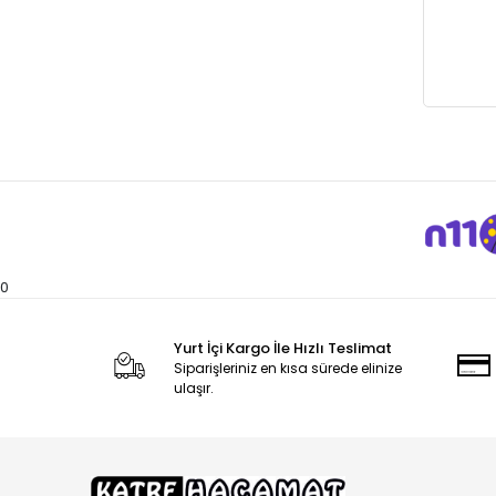
0
Yurt İçi Kargo İle Hızlı Teslimat
Siparişleriniz en kısa sürede elinize
ulaşır.