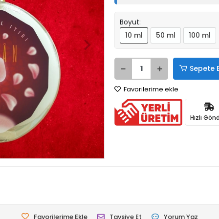
Boyut:
10 ml
50 ml
100 ml
Sepete 
Favorilerime ekle
Hızlı Gönd
Favorilerime Ekle
Tavsiye Et
Yorum Yaz