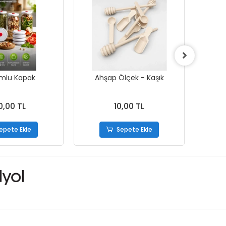
mlu Kapak
Ahşap Ölçek - Kaşık
Ç
0,00 TL
10,00 TL
epete Ekle
Sepete Ekle