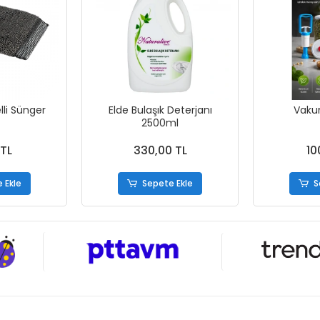
li Sünger
Elde Bulaşık Deterjanı
Vaku
2500ml
 TL
330,00 TL
10
 Ekle
Sepete Ekle
S