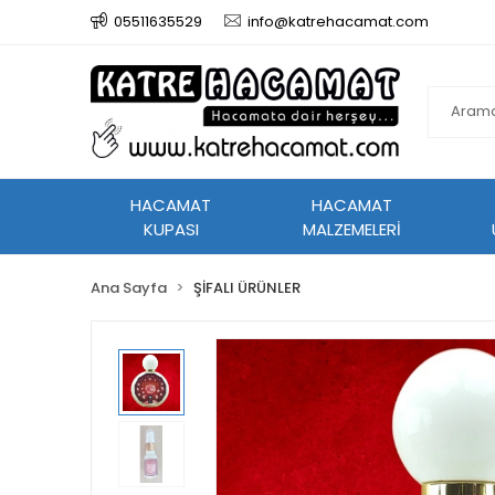
05511635529
info@katrehacamat.com
HACAMAT
HACAMAT
KUPASI
MALZEMELERİ
Ana Sayfa
ŞİFALI ÜRÜNLER