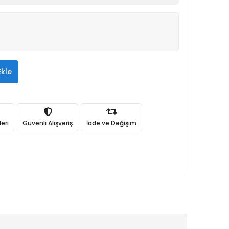
Ekle
eri
Güvenli Alışveriş
İade ve Değişim