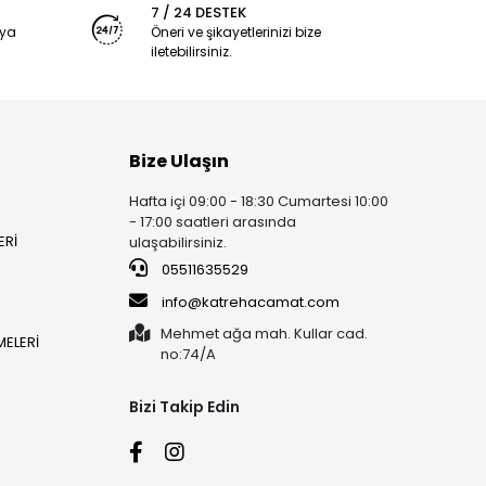
7 / 24 DESTEK
nya
Öneri ve şikayetlerinizi bize
iletebilirsiniz.
Bize Ulaşın
Hafta içi 09:00 - 18:30 Cumartesi 10:00
- 17:00 saatleri arasında
ERİ
ulaşabilirsiniz.
05511635529
info@katrehacamat.com
Mehmet ağa mah. Kullar cad.
ELERİ
no:74/A
Bizi Takip Edin