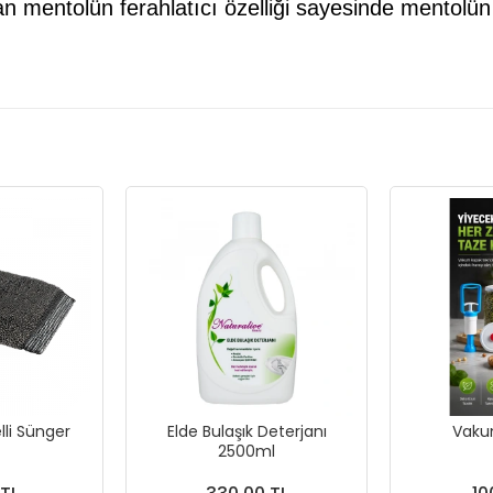
mentolün ferahlatıcı özelliği sayesinde mentolün v
li Sünger
Elde Bulaşık Deterjanı
Vaku
2500ml