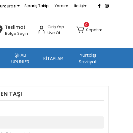
Sipariş Takip
Yardım
İletişim
ürk Lirası
0
Teslimat
Giriş Yap
Sepetim
Üye Ol
Bölge Seçin
ŞİFALI
Yurtdışı
KİTAPLAR
ÜRÜNLER
Sevkiyat
EN TAŞI