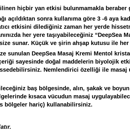
Bilinen hiçbir yan etkisi bulunmamakla beraber g
ı açıldıktan sonra kullanıma göre 3 -6 aya kadar
latıcı etkisini dilediğiniz zaman her yerde his
anınızda her yere taşıyabileceğiniz “DeepSea 
size sunar. Küçük ve şirin ahşap kutusu ile her
e sunulan DeepSea Masaj Kremi Mentol kristal
çeriği sayesinde doğal maddelerin biyolojik etki
edebilirsiniz. Nemlendirici özelliği ile masaj
leceğiniz baş bölgesinde, alın, şakak ve boyun
lgelerinde kısaca vücudun masaj uygulayabileceğ
 bölgeler hariç) kullanabilirsiniz.
atır.