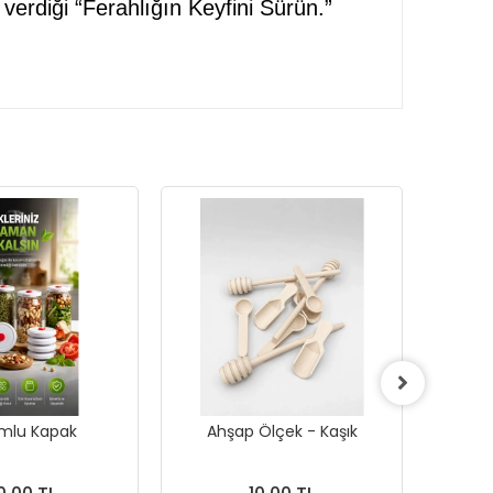
erdiği “Ferahlığın Keyfini Sürün.”
mlu Kapak
Ahşap Ölçek - Kaşık
Ç