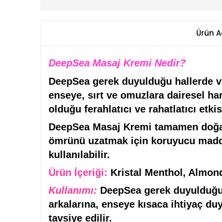
Ürün A
DeepSea Masaj Kremi Nedir?
DeepSea gerek duyulduğu hallerde vü
enseye, sırt ve omuzlara dairesel h
olduğu ferahlatıcı ve rahatlatıcı etki
DeepSea Masaj Kremi tamamen doğal 
ömrünü uzatmak için koruyucu madde, 
kullanılabilir.
Ürün İçeriği:
Kristal Menthol, Almond
Kullanımı:
DeepSea gerek duyulduğu h
arkalarına, enseye kısaca ihtiyaç du
tavsiye edilir.