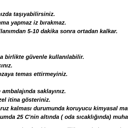
zda taşıyabilirsiniz.
anma yapmaz iz bırakmaz.
anımdan 5-10 dakika sonra ortadan kalkar.
la birlikte güvenle kullanılabilir.
ınız.
ozaya temas ettirmeyiniz.
 ambalajında saklayınız.
el itina gösteriniz.
aruz kalması durumunda koruyucu kimyasal mad
numda 25 C'nin altında ( oda sıcaklığında) muha