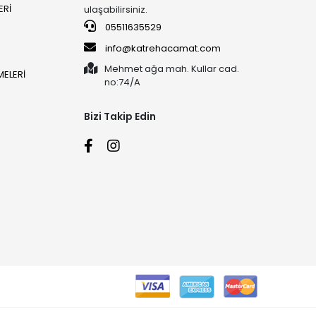
ERİ
ulaşabilirsiniz.
05511635529
info@katrehacamat.com
Mehmet ağa mah. Kullar cad.
ELERİ
no:74/A
Bizi Takip Edin