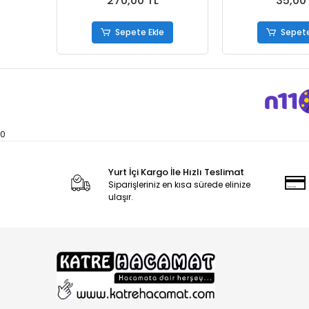
270,00 TL
35,00
Sepete Ekle
Sepete
0
Yurt İçi Kargo İle Hızlı Teslimat
Siparişleriniz en kısa sürede elinize
ulaşır.