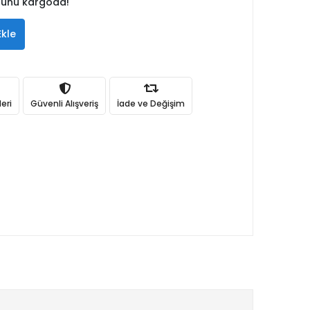
 günü kargoda!
Ekle
eri
Güvenli Alışveriş
İade ve Değişim