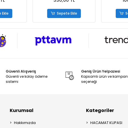
 TL
330,00 TL
10
 Ekle
Sepete Ekle
S
Güvenli Alışveriş
Geniş Ürün Yelpazesi
Güvenli ve kolay ödeme
Kapsamlı ürün ve kampa
sistemi
seçeneği
Kurumsal
Kategoriler
Hakkımızda
HACAMAT KUPASI