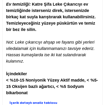
Ev temizliği:
Katre Şifa Leke Çıkarıcıyı ev
temizliğinde isterseniz direk, istersenizde
birkaç kat suyla karıştırarak kullanabilirsiniz.
Temizleyeceğiniz yüzeye püskürtün ve temiz
bir bez ile silin.
Not: Leke çıkarıcıyı ahşap ve fayans gibi yerleri
viledalamak için kullanmamanızı tavsiye ederiz.
Hassas kumaşlarda ise iki kat sulandırarak
kulanınız.
İçindekiler
< %10-15 Noniyonik Yüzey Aktif madde, < %5-
15 Oksijen bazlı ağartıcı, < %5 Sodyum
bikarbonat
İçerik detaylı analiz tablosu