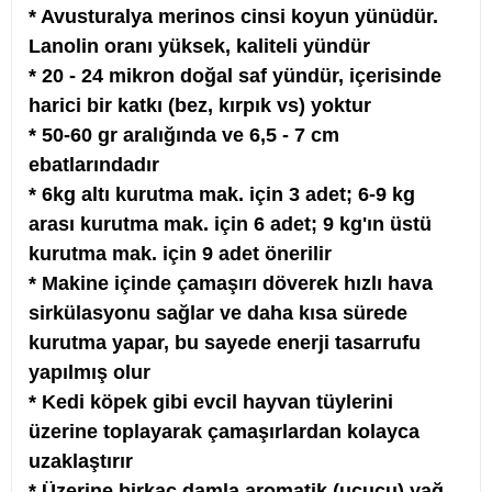
* Avusturalya merinos cinsi koyun yünüdür.
Lanolin oranı yüksek, kaliteli yündür
* 20 - 24 mikron doğal saf yündür, içerisinde
harici bir katkı (bez, kırpık vs) yoktur
* 50-60 gr aralığında ve 6,5 - 7 cm
ebatlarındadır
* 6kg altı kurutma mak. için 3 adet; 6-9 kg
arası kurutma mak. için 6 adet; 9 kg'ın üstü
kurutma mak. için 9 adet önerilir
* Makine içinde çamaşırı döverek hızlı hava
sirkülasyonu sağlar ve daha kısa sürede
kurutma yapar, bu sayede enerji tasarrufu
yapılmış olur
* Kedi köpek gibi evcil hayvan tüylerini
üzerine toplayarak çamaşırlardan kolayca
uzaklaştırır
* Üzerine birkaç damla aromatik (uçucu) yağ